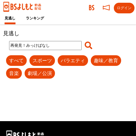
ログイン
見逃し
ランキング
見逃し
すべて
スポーツ
バラエティ
趣味／教育
音楽
劇場／公演