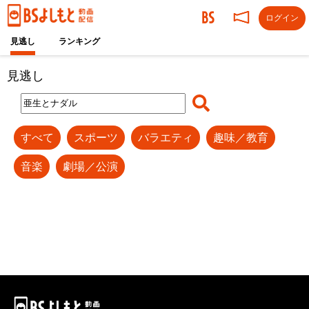
ログイン
見逃し
ランキング
見逃し
すべて
スポーツ
バラエティ
趣味／教育
音楽
劇場／公演