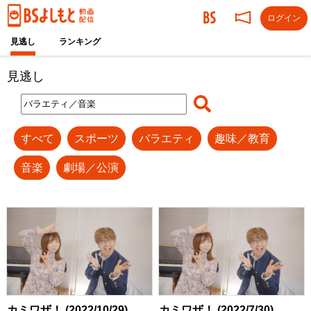
ログイン
見逃し
ランキング
見逃し
すべて
スポーツ
バラエティ
趣味／教育
音楽
劇場／公演
カミワザ！ (2022/10/29)
カミワザ！ (2022/7/30)